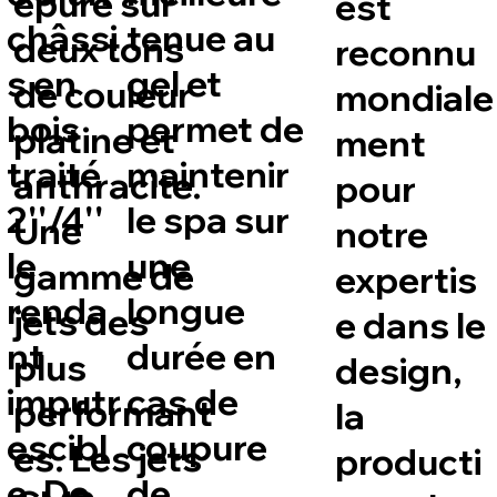
épuré sur
est
châssi
tenue au
deux tons
reconnu
s en
gel et
de couleur
mondiale
bois
permet de
platine et
ment
traité
maintenir
anthracite.
pour
2''/4''
le spa sur
Une
notre
le
une
gamme de
expertis
renda
longue
jets des
e dans le
nt
durée en
plus
design,
imputr
cas de
performant
la
escibl
coupure
es. Les jets
producti
e. De
de