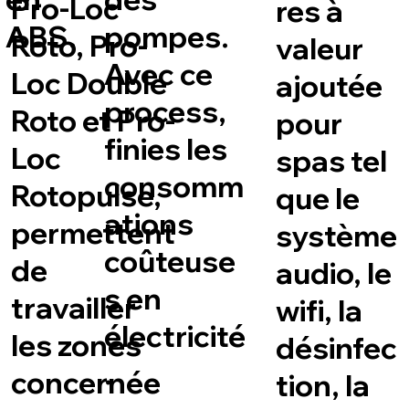
Pro-Loc
res à
ABS.
pompes.
Roto, Pro-
valeur
Avec ce
Loc Double
ajoutée
process,
Roto et Pro-
pour
finies les
Loc
spas tel
consomm
Rotopulse,
que le
ations
permettent
système
coûteuse
de
audio, le
s en
travailler
wifi, la
électricité
les zones
désinfec
.
concernée
tion, la