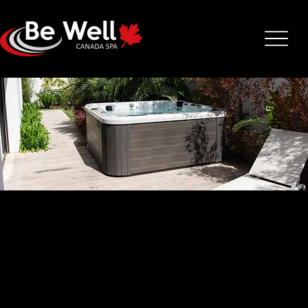
O765
220 x 220 x 91 cm
1500 litres
7 assises
380 kg
Le O765 est un spa puissant grâce à ses 2 pompes de massage de 3
HP et son blower de 1HP.