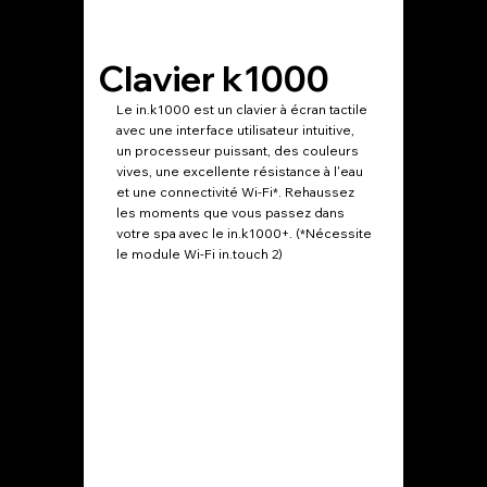
Clavier k1000
Sys
Le in.k1000 est un clavier à écran tactile
Gec
Le Gec
avec une interface utilisateur intuitive,
permett
un processeur puissant, des couleurs
votre s
vives, une excellente résistance à l'eau
et une connectivité Wi-Fi*. Rehaussez
Grâce à
les moments que vous passez dans
sur vot
votre spa avec le in.k1000+. (*Nécessite
vous po
le module Wi-Fi in.touch 2)
votre 
votre 
d'hôtel
garder 