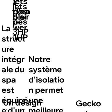
2
jets
jets
1
pom
d'ea
d'air
blo
pes
u
wer
La
3HP
1HP
struct
ure
intégr
Notre
ale du
système
spa
d'isolatio
est
n permet
équipé
une
Un désign
Gecko
e d'un
meilleure