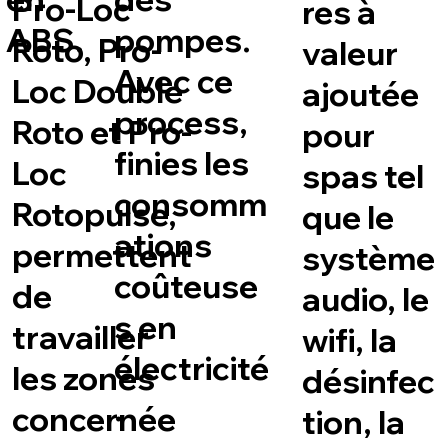
Pro-Loc
res à
ABS.
pompes.
Roto, Pro-
valeur
Avec ce
Loc Double
ajoutée
process,
Roto et Pro-
pour
finies les
Loc
spas tel
consomm
Rotopulse,
que le
ations
permettent
système
coûteuse
de
audio, le
s en
travailler
wifi, la
électricité
les zones
désinfec
.
concernée
tion, la