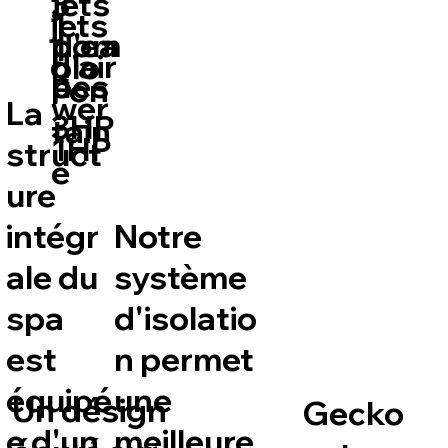
3
jets
jets
1
pom
d'ea
1
d'air
blo
pes
u
Fon
wer
La
3HP
tain
1HP
struct
e
ure
intégr
Notre
ale du
système
spa
d'isolatio
est
n permet
équipé
une
Un désign
Gecko
e d'un
meilleure