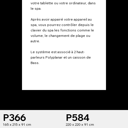
votre tablette ou votre ordinateur, dans
Ils son
le spa.
de chr
manett
Après avoir appairé votre appareil au
spa, vous pourrez contrôler depuis le
clavier du spa les fonctions comme le
volume, le changement de plage ou
autre.
Le système est associé à 2 haut-
parleurs Polyplanar et un caisson de
Bass.
P366
P584
165 x 215 x 91 cm
220 x 220 x 91 cm