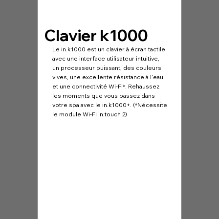
Clavier k1000
LED
Le in.k1000 est un clavier à écran tactile
La LED 
avec une interface utilisateur intuitive,
points
un processeur puissant, des couleurs
niveau 
vives, une excellente résistance à l'eau
Elles s
et une connectivité Wi-Fi*. Rehaussez
systèm
les moments que vous passez dans
avec le
votre spa avec le in.k1000+. (*Nécessite
le module Wi-Fi in.touch 2)