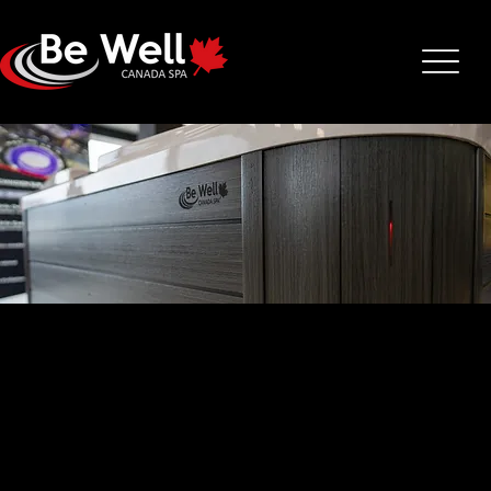
P783
220 x 220 x 91 cm
1500 litres
7 assises
380 kg
Le spa P783 est conçu pour répondre à deux critères essentiels :
une capacité d’accueil maximale et une puissance de massage