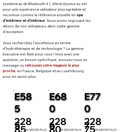
système au dii Bluetooth 4.1, électrolyseur au sel
pour une expérience utilisateur plus agréable et
reconnue comme la référence actuelle en
spa
d'extérieur et d'intérieur
. Nous avons regroupé les
désirs de nos utilisateurs dans cette gamme
d'exception.
Vous recherchez l'excellence en terme
d'hydrothérapie et de technologie ? La gamme
Executive est faite pour vous ! Vous avez une
question, un besoin spécifique, envoyez nous un
message ou
retrouvez votre magasin le plus
proche
, en France, Belgique et au Luxembourg
pour en savoir plus.
E58
E68
E77
5
0
0
228
228
228
5
6
7
85
80
75
EN SAVOIR PLUS
EN SAVOIR PLUS
EN SAVOIR PLUS