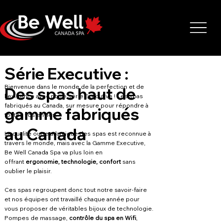
Série Executive :
Bienvenue dans le monde de la perfection et de
Des spas haut de
l'exigence avec notre série Executive ! Les spas
fabriqués au Canada, sur mesure pour répondre à
gamme fabriqués
toutes vos envies.
au Canada
La qualité outre atlantique des spas est reconnue à
travers le monde, mais avec la Gamme Executive,
Be Well Canada Spa va plus loin en
offrant
ergonomie, technologie, confort
sans
oublier le plaisir.
Ces spas regroupent donc tout notre savoir-faire
et nos équipes ont travaillé chaque année pour
vous proposer de véritables bijoux de technologie.
Pompes de massage,
contrôle du spa en Wifi
,