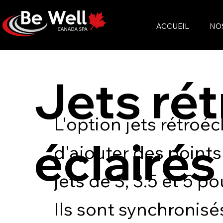
ACCUEIL
NO
Jets rét
L'option jets rétroé
éclairés
d'ajouter des points
jets de 3, 3.5 et 5 p
Ils sont synchronisé