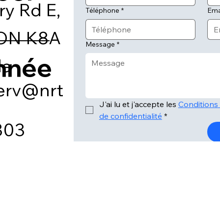
y Rd E,
Téléphone
*
Ema
 ON K8A
Message
*
nnée
da
serv@nrt
J'ai lu et j'accepte les 
Conditions d
de confidentialité
*
303
eypools