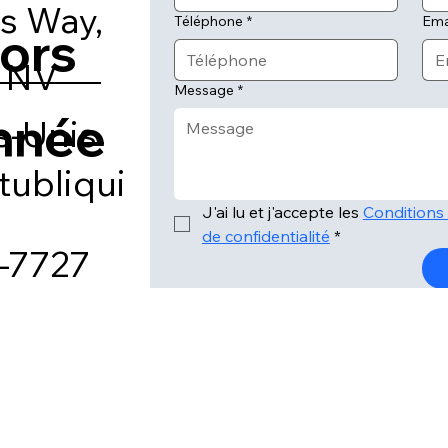
s Way,
Téléphone
*
Ema
tors
 NV
Message
*
nnée
s-Unis
ubliqui
J'ai lu et j'accepte les 
Conditions d
de confidentialité
*
-7727
.hottu
s.com