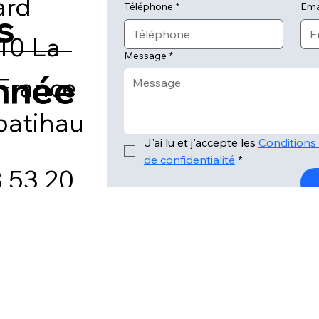
ard
Téléphone
*
Ema
s
10 La
Message
*
nnée
France
batihau
J'ai lu et j'accepte les 
Conditions d
de confidentialité
*
3 53 20