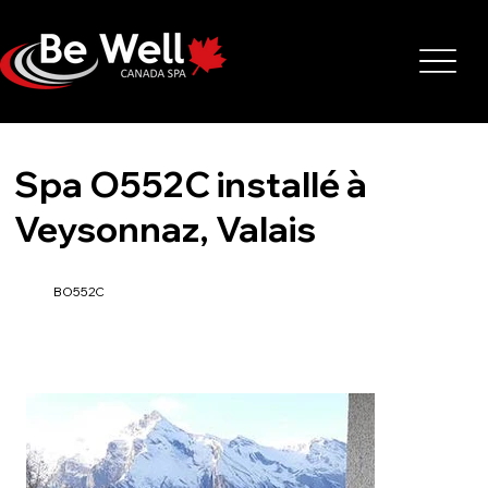
Spa O552C installé à
Veysonnaz, Valais
BO552C