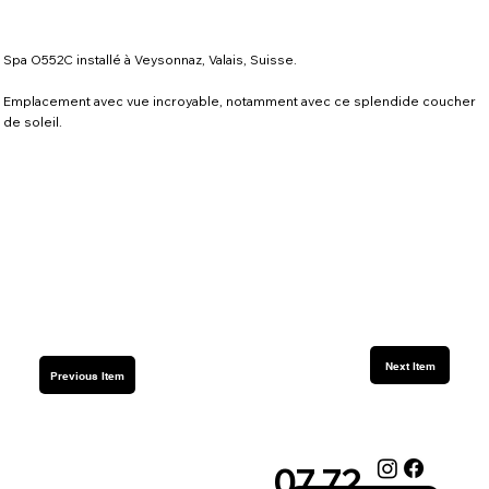
Spa O552C installé à Veysonnaz, Valais, Suisse.
Emplacement avec vue incroyable, notamment avec ce splendide coucher
de soleil.
Next Item
Previous Item
07 72