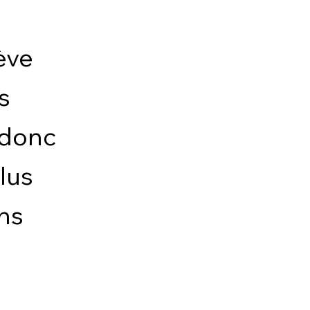
ève
s
 donc
lus
ans