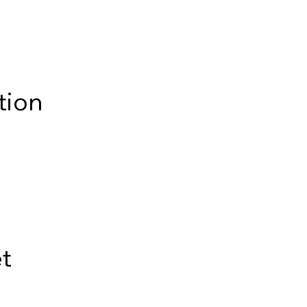
tion
a
t