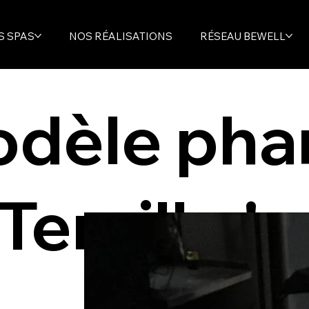
S SPAS
NOS RÉALISATIONS
RÉSEAU BEWELL
dèle phar
Terville !