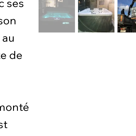
c ses
 son
 au
te de
émonté
st