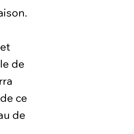
aison.
 et
le de
rra
 de ce
eau de