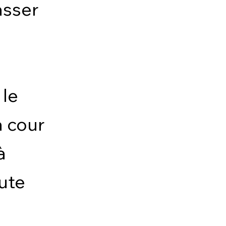
asser
 le
a cour
à
oute