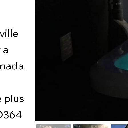
ille
 a
anada.
e plus
 O364