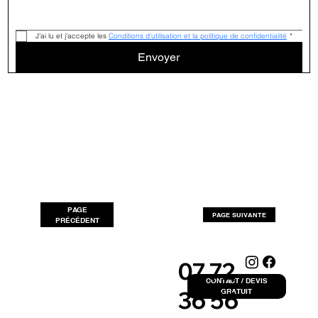
J'ai lu et j'accepte les 
Conditions d'utilisation et la politique de confidentialité
*
Envoyer
PAGE
PAGE SUIVANTE
PRÉCÉDENT
07 72
CONTACT / DEVIS
36 56
GRATUIT